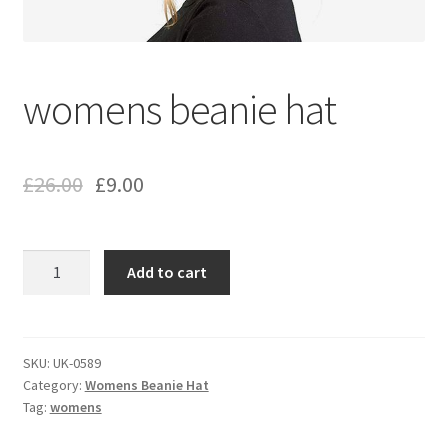
womens beanie hat
£
26.00
£
9.00
womens
Add to cart
beanie
hat
quantity
SKU:
UK-0589
Category:
Womens Beanie Hat
Tag:
womens