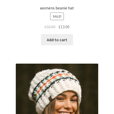
womens beanie hat
SALE!
£
32.00
£
13.00
Add to cart