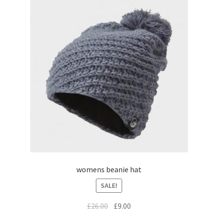
womens beanie hat
SALE!
£
26.00
£
9.00