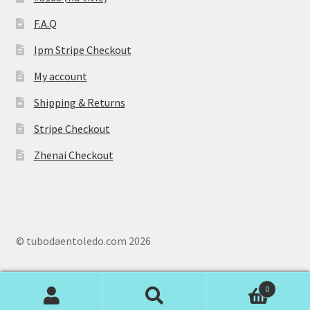
F.A.Q
Ipm Stripe Checkout
My account
Shipping & Returns
Stripe Checkout
Zhenai Checkout
© tubodaentoledo.com 2026
0
Search
S