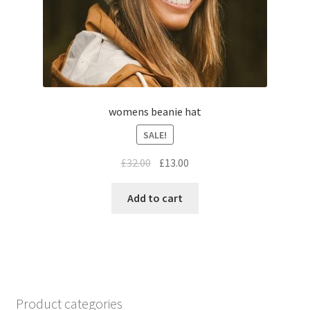
womens beanie hat
SALE!
£
32.00
£
13.00
Add to cart
Product categories