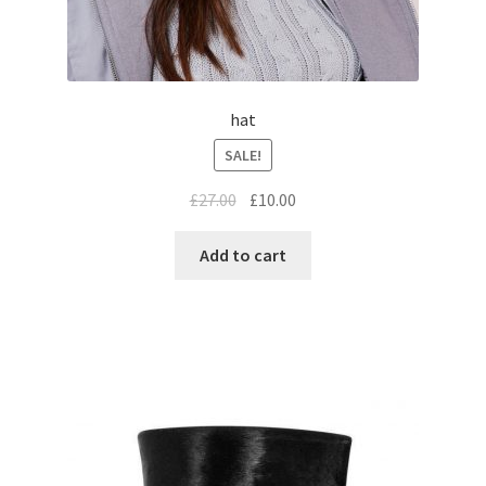
hat
SALE!
£
27.00
£
10.00
Add to cart