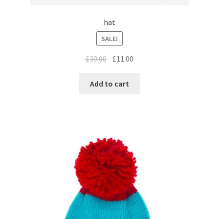
hat
SALE!
£
30.00
£
11.00
Add to cart