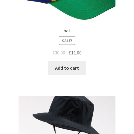
hat
SALE!
£
30.00
£
11.00
Add to cart