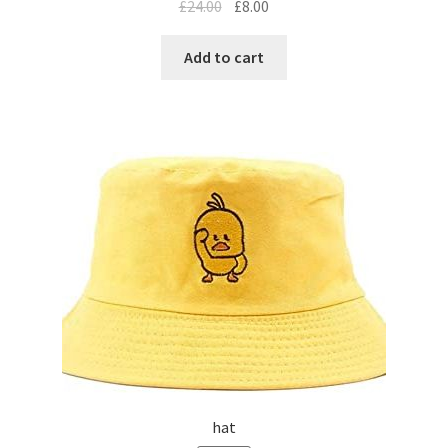
£
24.00
£
8.00
Add to cart
hat