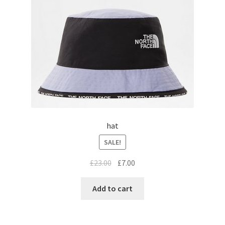
hat
SALE!
£
23.00
£
7.00
Add to cart