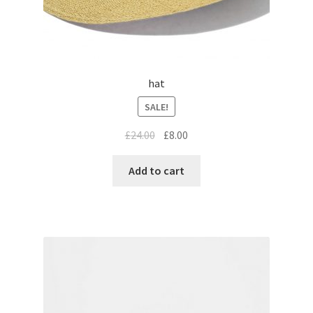
hat
SALE!
£
24.00
£
8.00
Add to cart