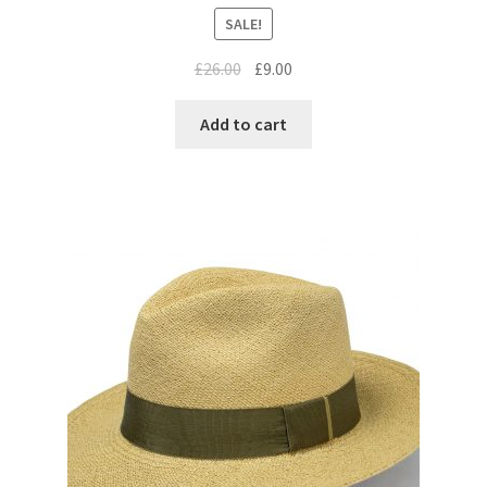
SALE!
£
26.00
£
9.00
Add to cart