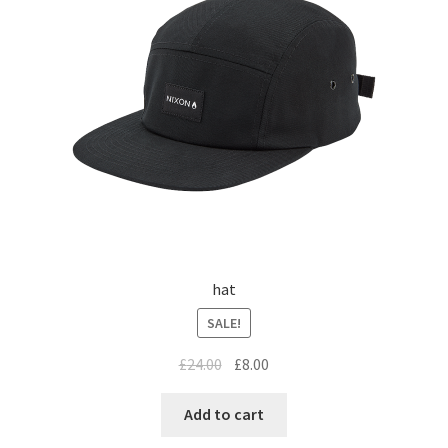
hat
SALE!
£
24.00
£
8.00
Add to cart