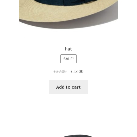
hat
SALE!
£
32.00
£
13.00
Add to cart