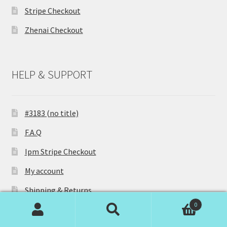
Stripe Checkout
Zhenai Checkout
HELP & SUPPORT
#3183 (no title)
F.A.Q
Ipm Stripe Checkout
My account
Shipping & Returns
0
Stripe Checkout
Search
S