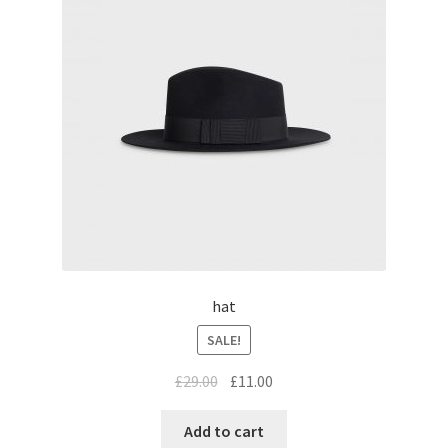
hat
SALE!
£
29.00
£
11.00
Add to cart