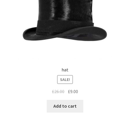
hat
SALE!
£
26.00
£
9.00
Add to cart