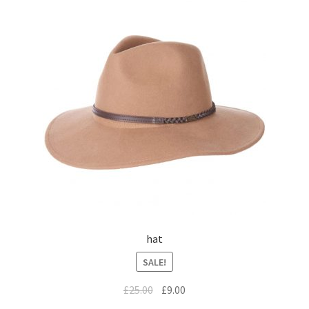
hat
SALE!
£
25.00
£
9.00