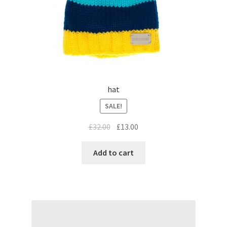
hat
SALE!
£
32.00
£
13.00
Add to cart