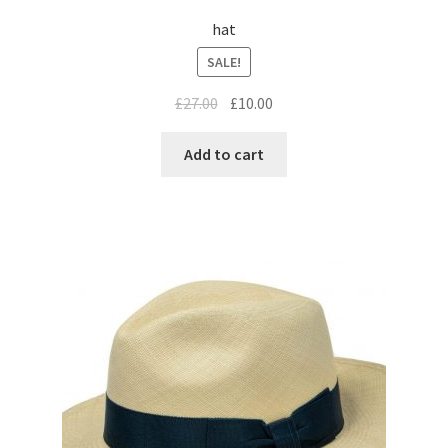
hat
SALE!
£
27.00
£
10.00
Add to cart