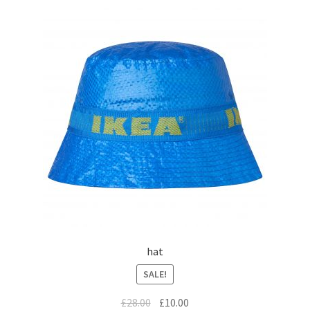
hat
SALE!
£
28.00
£
10.00