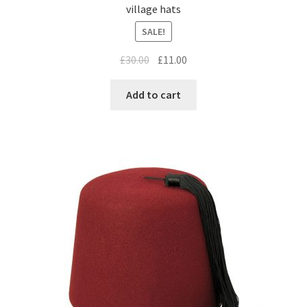
village hats
SALE!
£
30.00
£
11.00
Add to cart