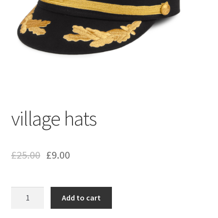
village hats
£
25.00
£
9.00
village
Add to cart
hats
quantity