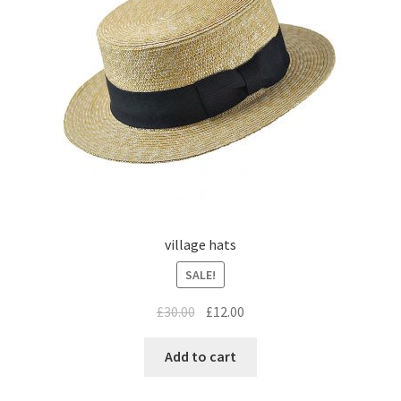
village hats
SALE!
£
30.00
£
12.00
Add to cart