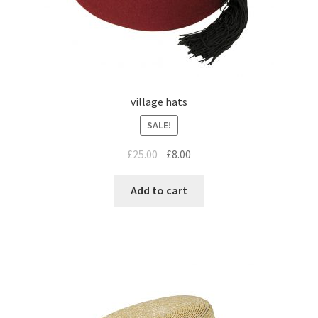
village hats
SALE!
£
25.00
£
8.00
Add to cart