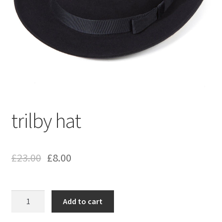
trilby hat
£
23.00
£
8.00
trilby
Add to cart
hat
quantity