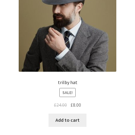
trilby hat
SALE!
£
24.00
£
8.00
Add to cart