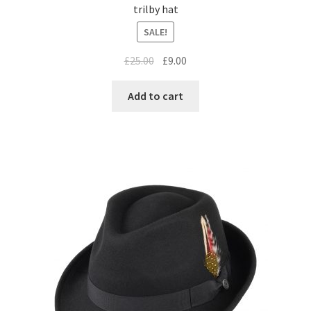
trilby hat
SALE!
£
25.00
£
9.00
Add to cart