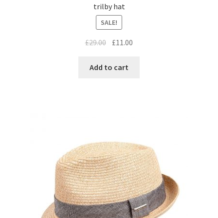
trilby hat
SALE!
£
29.00
£
11.00
Add to cart