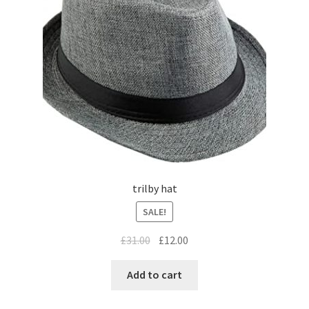
trilby hat
SALE!
£
31.00
£
12.00
Add to cart