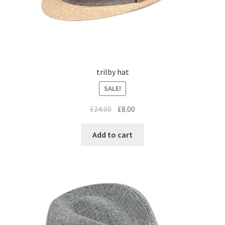
trilby hat
SALE!
£
24.00
£
8.00
Add to cart