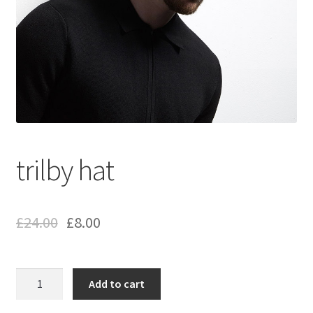
trilby hat
£
24.00
£
8.00
trilby
Add to cart
hat
quantity