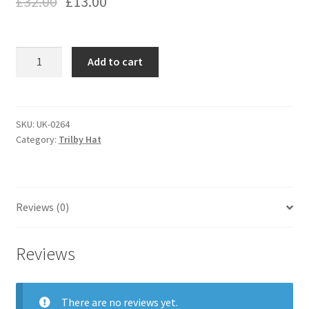
£
32.00
£
13.00
trilby
Add to cart
hat
quantity
SKU:
UK-0264
Category:
Trilby Hat
Reviews (0)
Reviews
There are no reviews yet.