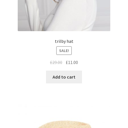
trilby hat
SALE!
£
29.00
£
11.00
Add to cart