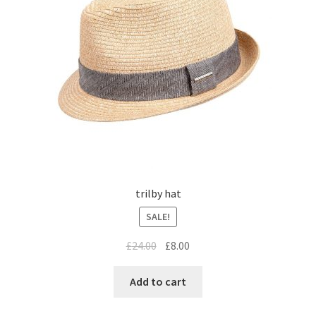
trilby hat
SALE!
£
24.00
£
8.00
Add to cart