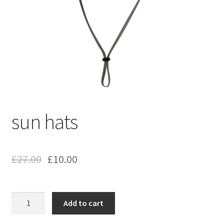
sun hats
£
27.00
£
10.00
sun
Add to cart
hats
quantity