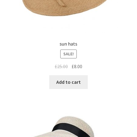
sun hats
SALE!
£
25.00
£
8.00
Add to cart