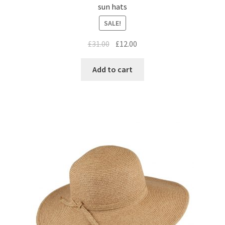
sun hats
SALE!
£
31.00
£
12.00
Add to cart