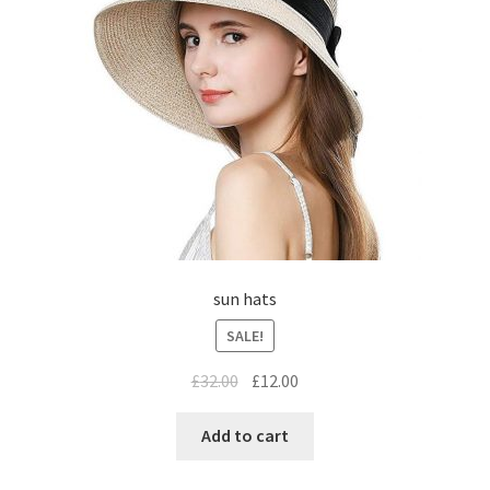
sun hats
SALE!
£
32.00
£
12.00
Add to cart