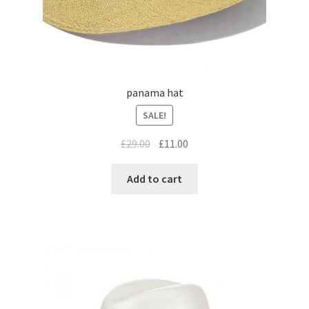
panama hat
SALE!
£
29.00
£
11.00
Add to cart