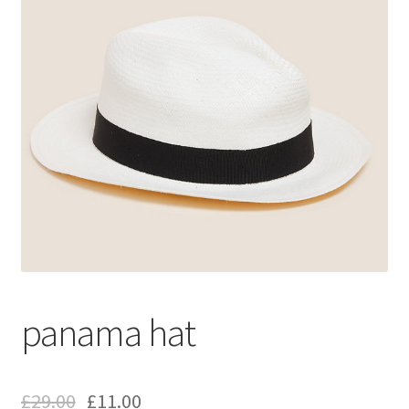
panama hat
£
29.00
£
11.00