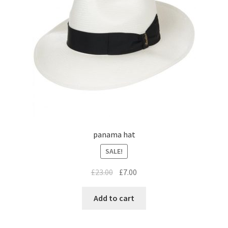
panama hat
SALE!
£
23.00
£
7.00
Add to cart