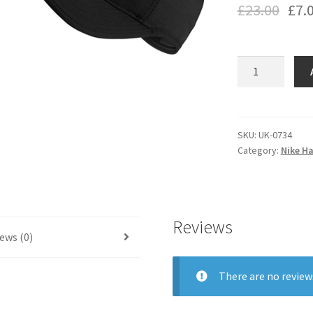
£
23.00
£
7.
nike
hat
quantity
SKU:
UK-0734
Category:
Nike H
Reviews
ews (0)
There are no review