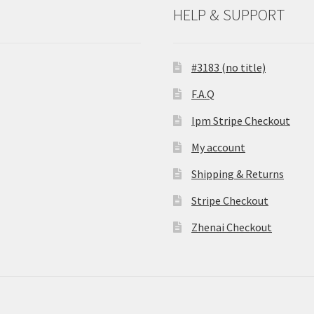
HELP & SUPPORT
#3183 (no title)
F.A.Q
Ipm Stripe Checkout
My account
Shipping & Returns
Stripe Checkout
Zhenai Checkout