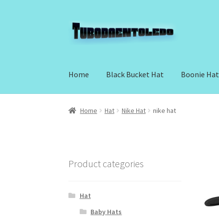
Skip
Skip
to
to
navigation
content
Home
Black Bucket Hat
Boonie Ha
Home
Hat
Nike Hat
nike hat
Product categories
Hat
Baby Hats