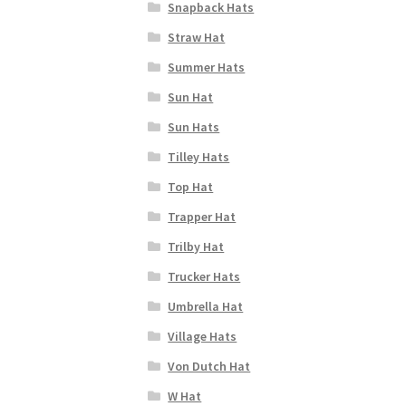
Snapback Hats
Straw Hat
Summer Hats
Sun Hat
Sun Hats
Tilley Hats
Top Hat
Trapper Hat
Trilby Hat
Trucker Hats
Umbrella Hat
Village Hats
Von Dutch Hat
W Hat