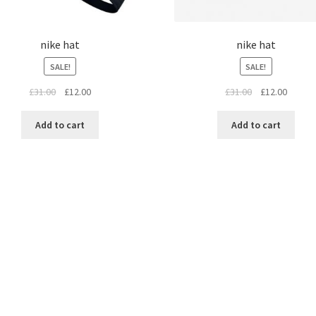
nike hat
nike hat
SALE!
SALE!
£
31.00
£
12.00
£
31.00
£
12.00
Add to cart
Add to cart