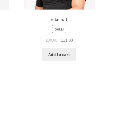
nike hat
SALE!
£
30.00
£
11.00
Add to cart