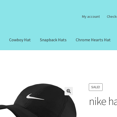
My account
Check
t
Cowboy Hat
Snapback Hats
Chrome Hearts Hat
SALE!
nike h