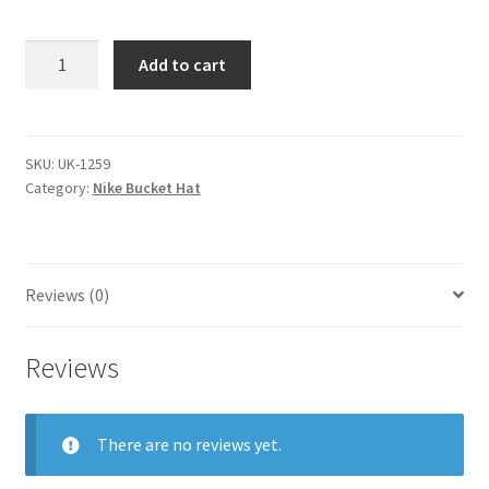
nike
Add to cart
bucket
hat
quantity
SKU:
UK-1259
Category:
Nike Bucket Hat
Reviews (0)
Reviews
There are no reviews yet.