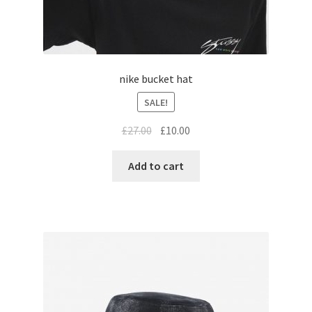
nike bucket hat
SALE!
£
27.00
£
10.00
Add to cart