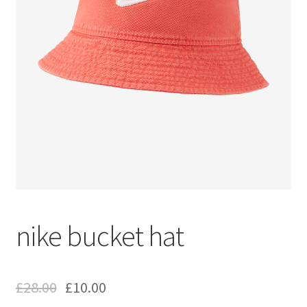
nike bucket hat
£
28.00
£
10.00