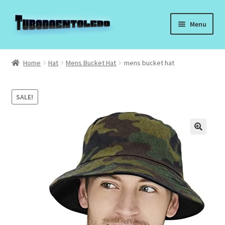
Skip
Skip
Menu
to
to
navigation
content
Home
Home
Hat
Mens Bucket Hat
mens bucket hat
Black Bucket Hat
SALE!
Boonie Hat
Cowboy Hat
Snapback Hats
Chrome Hearts Hat