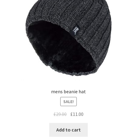
mens beanie hat
SALE!
£
29.00
£
11.00
Add to cart