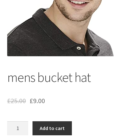
mens bucket hat
£
25.00
£
9.00
mens
Add to cart
bucket