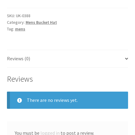
hat
quantity
SKU:
UK-0388
Category:
Mens Bucket Hat
Tag:
mens
Reviews (0)
Reviews
There are no reviews yet.
You must be
logged in
to post a review.