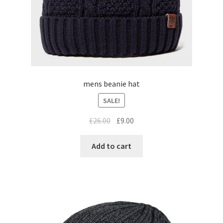
mens beanie hat
SALE!
£
26.00
£
9.00
Add to cart