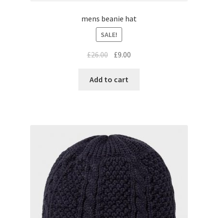
mens beanie hat
SALE!
£
26.00
£
9.00
Add to cart