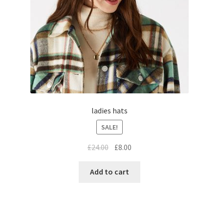
ladies hats
SALE!
£
24.00
£
8.00
Add to cart