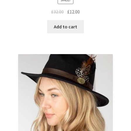
£
32.00
£
12.00
Add to cart