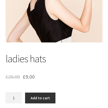
ladies hats
£
26.00
£
9.00
ladies
Add to cart
hats
quantity