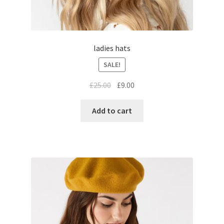
ladies hats
SALE!
£
25.00
£
9.00
Add to cart