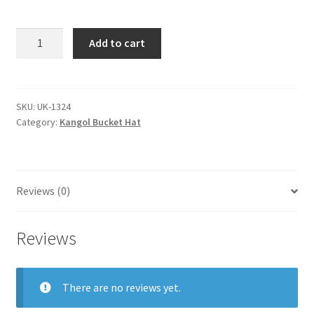
kangol
Add to cart
bucket
hat
quantity
SKU:
UK-1324
Category:
Kangol Bucket Hat
Reviews (0)
Reviews
There are no reviews yet.