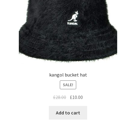
kangol bucket hat
SALE!
£
28.00
£
10.00
Add to cart