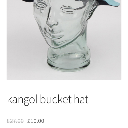
kangol bucket hat
£
27.00
£
10.00