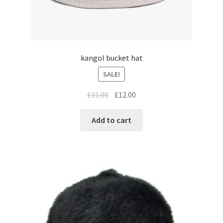
kangol bucket hat
SALE!
£
31.00
£
12.00
Add to cart