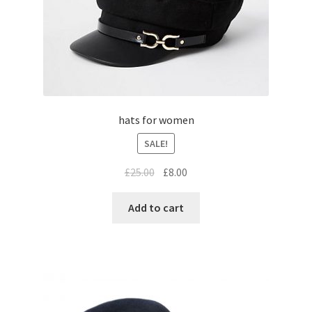
hats for women
SALE!
£
25.00
£
8.00
Add to cart