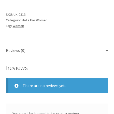
women
quantity
SKU:
UK-0313
Category:
Hats For Women
Tag:
women
Reviews (0)
Reviews
There are no reviews yet.
You must be
logged in
to post a review.