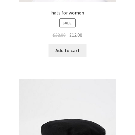
hats for women
SALE!
£
32.00
£
12.00
Add to cart