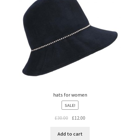
hats for women
SALE!
£
30.00
£
12.00
Add to cart