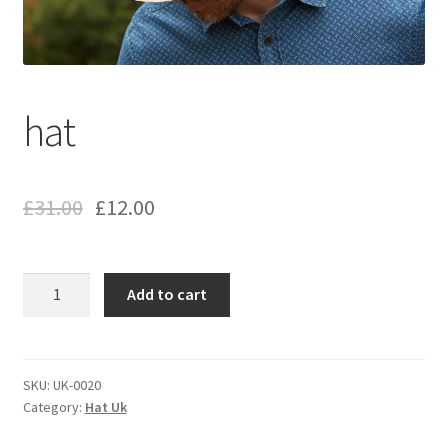
hat
£
31.00
£
12.00
hat
Add to cart
quantity
SKU:
UK-0020
Category:
Hat Uk