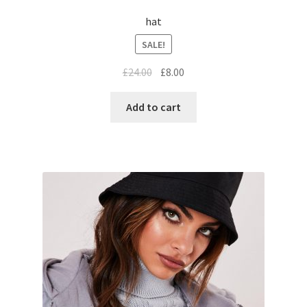
hat
SALE!
£
24.00
£
8.00
Add to cart