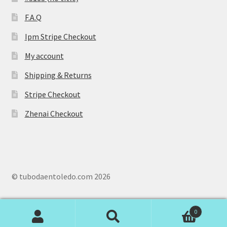
F.A.Q
Ipm Stripe Checkout
My account
Shipping & Returns
Stripe Checkout
Zhenai Checkout
© tubodaentoledo.com 2026
0
Search
S