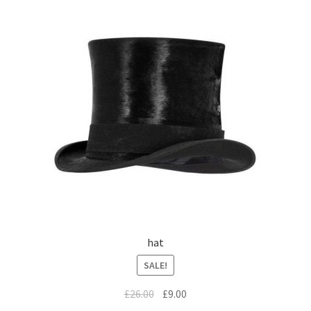
hat
SALE!
£
26.00
£
9.00