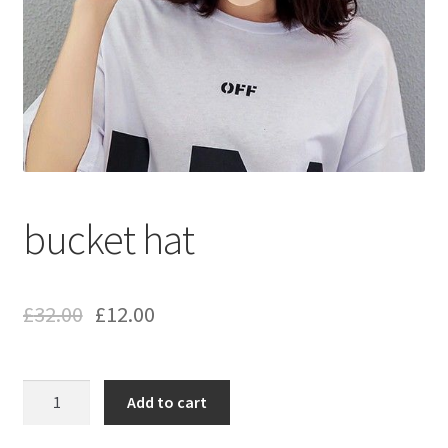
bucket hat
£
32.00
£
12.00
bucket
Add to cart
hat
quantity