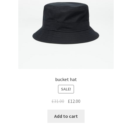
bucket hat
SALE!
£
31.00
£
12.00
Add to cart