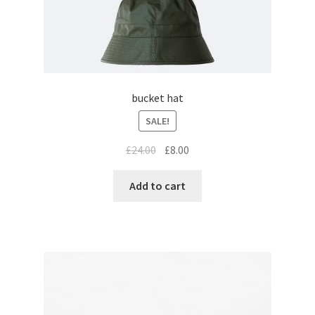
bucket hat
SALE!
£
24.00
£
8.00
Add to cart