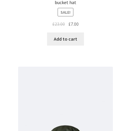
bucket hat
SALE!
£
23.00
£
7.00
Add to cart