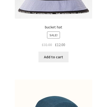
bucket hat
SALE!
£
31.00
£
12.00
Add to cart