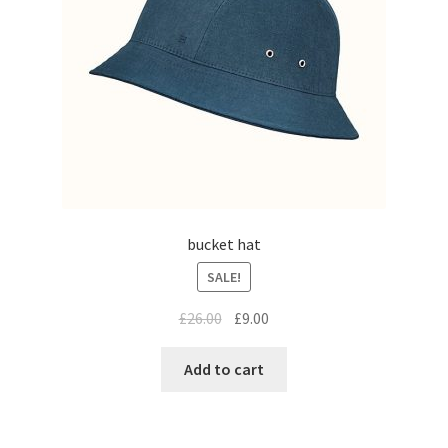
bucket hat
SALE!
£
26.00
£
9.00
Add to cart