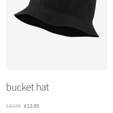
bucket hat
£
32.00
£
12.00