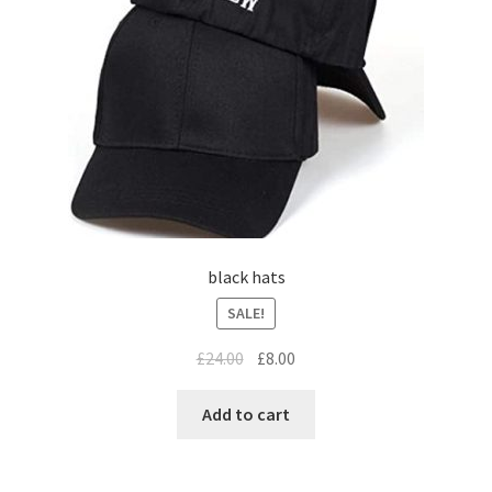
black hats
SALE!
£
24.00
£
8.00
Add to cart