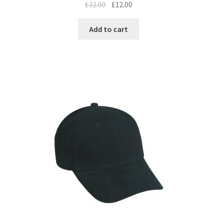
£
32.00
£
12.00
Add to cart