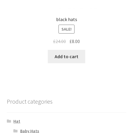
black hats
SALE!
£
24.00
£
8.00
Add to cart
Product categories
Hat
Baby Hats