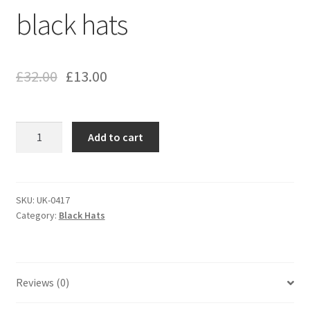
black hats
£
32.00
£
13.00
black
Add to cart
hats
quantity
SKU:
UK-0417
Category:
Black Hats
Reviews (0)